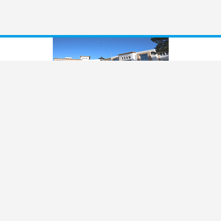
LE CENTRE DE FORMATION ET D’APPUI À LA
DÉCENTRALISATION EST CRÉÉ PAR LA LOI N°
94-76 DU 27 JUIN 1994, MODIFIÉE PAR LE
DÉCRET N° 2004-1181 DU 25 MAI 2004.
L'organisation administrative et financière et les modalités de
fonctionnement du Centre de formation et d’appui à la
décentralisation sont fixées par le décret n° 1994-2325 du 14
novembre 1994, modifié par le décret n° 2004-1182 du 25 mai
2004.
INFO
Site CFAD