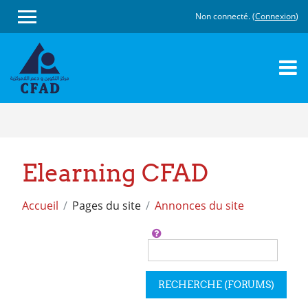
Non connecté. (
Connexion
)
Passer
au
contenu
principal
Elearning CFAD
Accueil
Pages du site
Annonces du site
Rechercher
RECHERCHE (FORUMS)