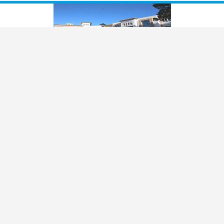
LE CENTRE DE FORMATION ET D’APPUI À LA
DÉCENTRALISATION EST CRÉÉ PAR LA LOI N°
94-76 DU 27 JUIN 1994, MODIFIÉE PAR LE
DÉCRET N° 2004-1181 DU 25 MAI 2004.
L'organisation administrative et financière et les modalités de
fonctionnement du Centre de formation et d’appui à la
décentralisation sont fixées par le décret n° 1994-2325 du 14
novembre 1994, modifié par le décret n° 2004-1182 du 25 mai
2004.
INFO
Site CFAD
Portail de formation à distance
NOUS CONTACTER