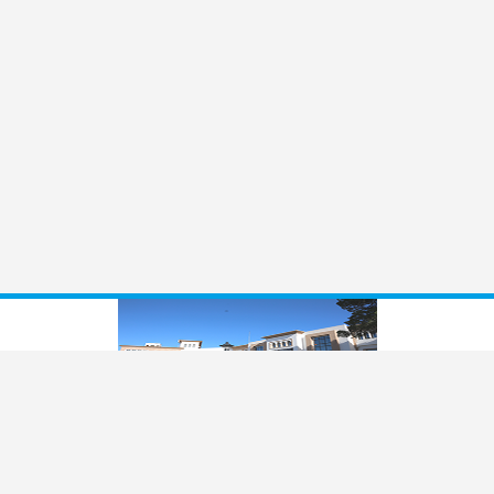
LE CENTRE DE FORMATION ET D’APPUI À LA
DÉCENTRALISATION EST CRÉÉ PAR LA LOI N°
94-76 DU 27 JUIN 1994, MODIFIÉE PAR LE
DÉCRET N° 2004-1181 DU 25 MAI 2004.